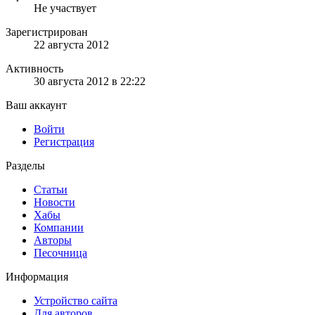
Не участвует
Зарегистрирован
22 августа 2012
Активность
30 августа 2012 в 22:22
Ваш аккаунт
Войти
Регистрация
Разделы
Статьи
Новости
Хабы
Компании
Авторы
Песочница
Информация
Устройство сайта
Для авторов