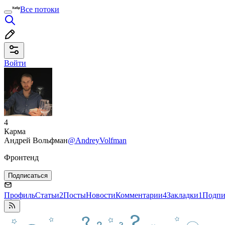
Все потоки
Войти
4
Карма
Андрей Вольфман
@AndreyVolfman
Фронтенд
Подписаться
Профиль
Статьи
2
Посты
Новости
Комментарии
4
Закладки
1
Подпи