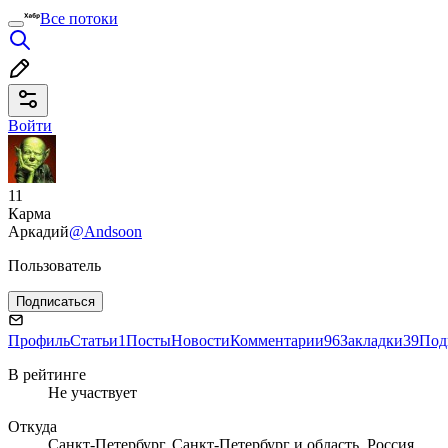
Все потоки
Войти
11
Карма
Аркадий
@Andsoon
Пользователь
Подписаться
Профиль
Статьи
1
Посты
Новости
Комментарии
96
Закладки
39
Под
В рейтинге
Не участвует
Откуда
Санкт-Петербург, Санкт-Петербург и область, Россия