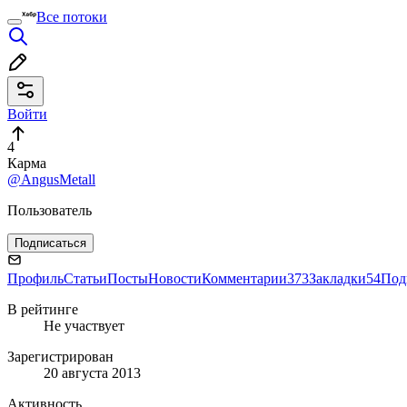
Все потоки
Войти
4
Карма
@AngusMetall
Пользователь
Подписаться
Профиль
Статьи
Посты
Новости
Комментарии
373
Закладки
54
Под
В рейтинге
Не участвует
Зарегистрирован
20 августа 2013
Активность