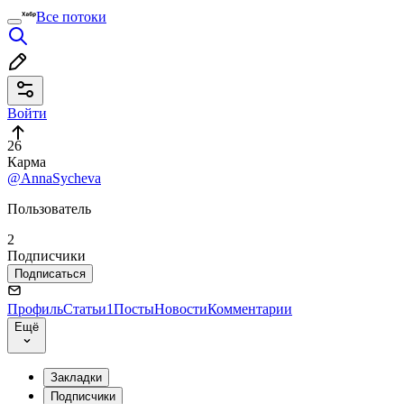
Все потоки
Войти
26
Карма
@AnnaSycheva
Пользователь
2
Подписчики
Подписаться
Профиль
Статьи
1
Посты
Новости
Комментарии
Ещё
Закладки
Подписчики