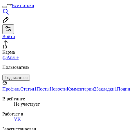
Все потоки
Войти
10
Карма
@Ansile
Пользователь
Подписаться
Профиль
Статьи
1
Посты
Новости
Комментарии
2
Закладки
1
Подпи
В рейтинге
Не участвует
Работает в
VK
Зарегистрирован