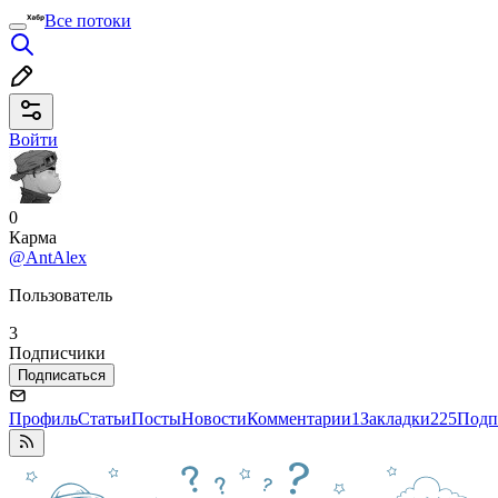
Все потоки
Войти
0
Карма
@AntAlex
Пользователь
3
Подписчики
Подписаться
Профиль
Статьи
Посты
Новости
Комментарии
1
Закладки
225
Подп