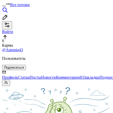
Все потоки
Войти
0
Карма
@Antonio43
Пользователь
Подписаться
Профиль
Статьи
Посты
Новости
Комментарии
83
Закладки
Подпис