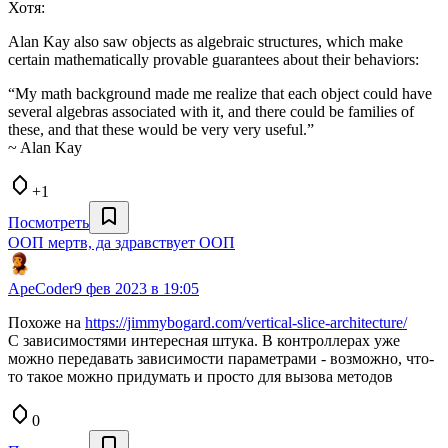
Хотя:
Alan Kay also saw objects as algebraic structures, which make
certain mathematically provable guarantees about their behaviors:
“My math background made me realize that each object could have
several algebras associated with it, and there could be families of
these, and that these would be very very useful.”
~ Alan Kay
+1
Посмотреть
ООП мертв, да здравствует ООП
ApeCoder
9 фев 2023 в 19:05
Похоже на
https://jimmybogard.com/vertical-slice-architecture/
С зависимостями интересная штука. В контроллерах уже
можно передавать зависимости параметрами - возможно, что-
то такое можно придумать и просто для вызова методов
0