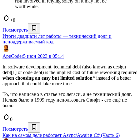
risk involved in relying solely on it may not be
worthwhile.
+8
Посмотреть
Итоги двадцати лет работы — технический долг и
неподдерживаемый код
ApeCoder
5 июн 2023 в 05:14
In software development, technical debt (also known as design
debt[1] or code debt) is the implied cost of future reworking required
when choosing an easy but limited solution
* instead of a better
approach that could take more time.
То, что написано в статье это легаси, а не технический долг.
Нельзя было в 1999 году использовать Свифт - его ещё не
было
0
Посмотреть
Как на самом деле работает Async/Await в C# (Часть 6)