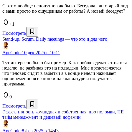
С этим вообще непонятно как было. Беседовал ли старый лид
с вами просто по ощущениям от работы? А новый беседует?
+1
Посмотреть
Stand-up, Scrum, Daily meetings — что это и для чего
ApeCoder
10 дек 2025 в 10:11
Тут интересно было бы пример. Как вообще сделать что-то за
неделю, не разбивая это на подзадачи. Мне представляется,
что человек сидит в забытьи а в конце недели нажимает
одновременно все кнопки на клавиатуре и получается
программа.
0
Посмотреть
Эффективность командная и собственная: про поломки, НЕ
тайм менеджмент и дешевый дофамин
ApeCoder
8 фев 2025 в 14:43