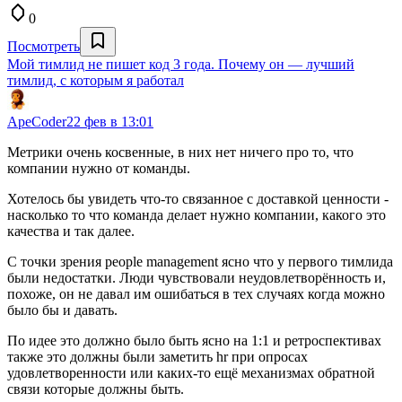
0
Посмотреть
Мой тимлид не пишет код 3 года. Почему он — лучший
тимлид, с которым я работал
ApeCoder
22 фев в 13:01
Метрики очень косвенные, в них нет ничего про то, что
компании нужно от команды.
Хотелось бы увидеть что-то связанное с доставкой ценности -
насколько то что команда делает нужно компании, какого это
качества и так далее.
С точки зрения people management ясно что у первого тимлида
были недостатки. Люди чувствовали неудовлетворённость и,
похоже, он не давал им ошибаться в тех случаях когда можно
было бы и давать.
По идее это должно было быть ясно на 1:1 и ретроспективах
также это должны были заметить hr при опросах
удовлетворенности или каких-то ещё механизмах обратной
связи которые должны быть.