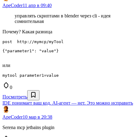
ApeCoder
11 апр в 09:40
управлять скриптами в blender через cli - идея
сомнительная
Почему? Какая разница
post  http://mymcp/myTool   

{"parameter1": "value"}

или
0
Посмотреть
IDE понимает ваш код. AI-агент — нет. Это можно исправить
ApeCoder
10 мар в 20:38
Serena mcp jetbains plugin