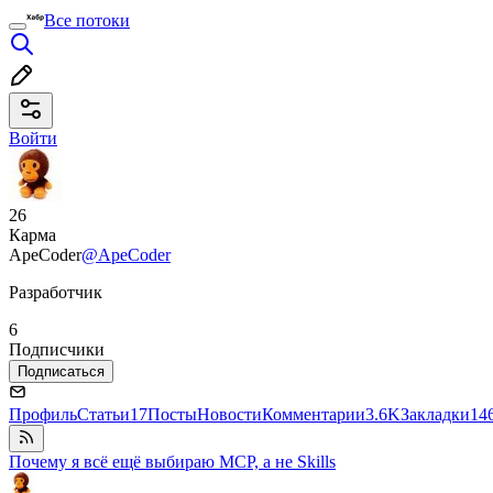
Все потоки
Войти
26
Карма
ApeCoder
@ApeCoder
Разработчик
6
Подписчики
Подписаться
Профиль
Статьи
17
Посты
Новости
Комментарии
3.6K
Закладки
14
Почему я всё ещё выбираю MCP, а не Skills