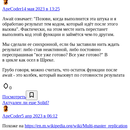
ApeCoder
14 мая 2023 в 13:25
Await означает: "Позови, когда выполнится эта штука и я
обработаю результат тем кодом, который идёт после этого
вызова". Фактически, на этом месте нить перестанет
выполнять код этой функции и займётся чем-то другим.
Мы сделали ее синхронной, если бы заставили нить ждать
результат: либо став неактивной, либо постоянно
переспрашивая "все уже готово? Все уже готово?" В
в цикле как осел в Шреке.
Грубо говоря, можно считать, что остаток функции после
await - это колбек, который вызовут по готовности результата
0
Посмотреть
Актуален ли еще Solid?
ApeCoder
5 апр 2023 в 06:12
Похоже на
https://en.m.wikipedia.org/wiki/Multi-master_replication