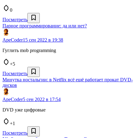
0
Посмотреть
Парное программирование: да или нет?
ApeCoder
15 сен 2022 в 19:38
Гуглить mob programming
+5
Посмотреть
Минутка ностальгии: в Netflix всё ещё работает прокат DVD-
дисков
ApeCoder
5 сен 2022 в 17:54
DVD уже цифровые
+1
Посмотреть