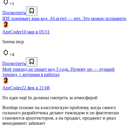
+1
Посмотреть
IDE понимает ваш код. AI-агент — нет. Это можно исправить
ApeCoder
10 мар в 05:51
Serena mcp
+4
Посмотреть
Мой тимлид не пишет код 3 года. Почему он — лучший
тимлид, с которым я работал
ApeCoder
22 фев в 21:08
По идее ещё hr должны смотреть за атмосферой
Вообще похоже на классическую проблему, когда самого
сильного разработчика делают тимлидом и он фактически
становится архитектором, а на продакт, проджект и риал
менеджмент забивает