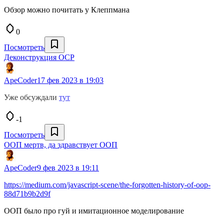
Обзор можно почитать у Клеппмана
0
Посмотреть
Деконструкция OCP
ApeCoder
17 фев 2023 в 19:03
Уже обсуждали
тут
-1
Посмотреть
ООП мертв, да здравствует ООП
ApeCoder
9 фев 2023 в 19:11
https://medium.com/javascript-scene/the-forgotten-history-of-oop-
88d71b9b2d9f
ООП было про гуй и имитационное моделирование