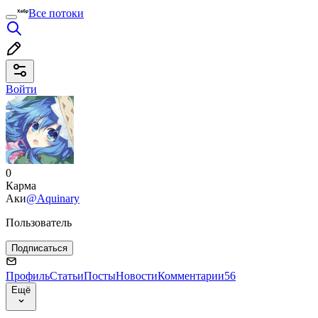
Все потоки
Войти
0
Карма
Аки
@Aquinary
Пользователь
Подписаться
Профиль
Статьи
Посты
Новости
Комментарии
56
Ещё