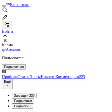
Все потоки
Войти
-10
Карма
@Arenoros
Пользователь
Подписаться
Профиль
Статьи
Посты
Новости
Комментарии
223
Ещё
Закладки
239
Подписчики
Подписки
3