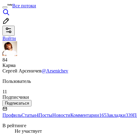
Все потоки
Войти
84
Карма
Сергей Арсеничев
@Arsenichev
Пользователь
11
Подписчики
Подписаться
Профиль
Статьи
4
Посты
Новости
Комментарии
165
Закладки
339
П
В рейтинге
Не участвует