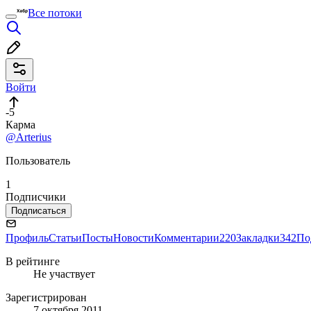
Все потоки
Войти
-5
Карма
@Arterius
Пользователь
1
Подписчики
Подписаться
Профиль
Статьи
Посты
Новости
Комментарии
220
Закладки
342
По
В рейтинге
Не участвует
Зарегистрирован
7 октября 2011