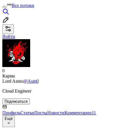
Все потоки
Войти
0
Карма
Lord Asmo
@Asm0
Cloud Engineer
Подписаться
Профиль
Статьи
Посты
Новости
Комментарии
11
Ещё