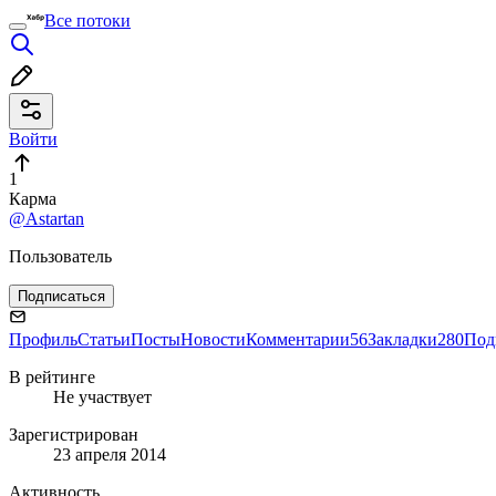
Все потоки
Войти
1
Карма
@Astartan
Пользователь
Подписаться
Профиль
Статьи
Посты
Новости
Комментарии
56
Закладки
280
Под
В рейтинге
Не участвует
Зарегистрирован
23 апреля 2014
Активность