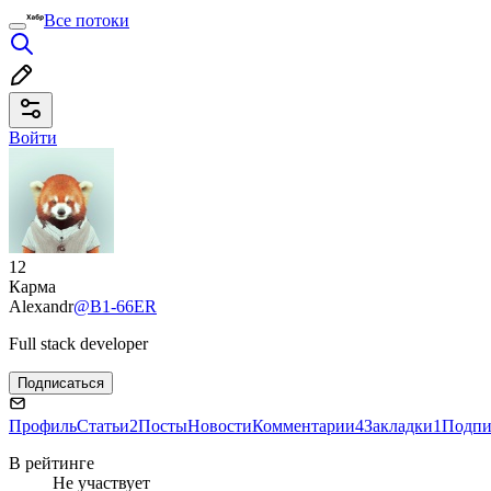
Все потоки
Войти
12
Карма
Alexandr
@B1-66ER
Full stack developer
Подписаться
Профиль
Статьи
2
Посты
Новости
Комментарии
4
Закладки
1
Подпи
В рейтинге
Не участвует