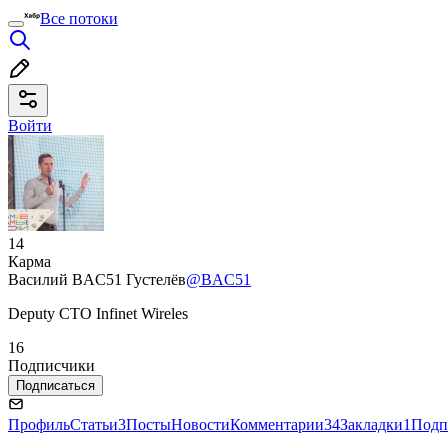
Все потоки
Войти
14
Карма
Василий BAC51 Густелёв
@BAC51
Deputy CTO Infinet Wireles
16
Подписчики
Подписаться
Профиль
Статьи
3
Посты
Новости
Комментарии
34
Закладки
1
Подп