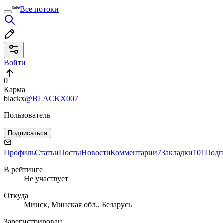
Все потоки
Войти
0
Карма
blackx
@BLACKX007
Пользователь
Подписаться
Профиль
Статьи
Посты
Новости
Комментарии
7
Закладки
101
Подп
В рейтинге
Не участвует
Откуда
Минск, Минская обл., Беларусь
Зарегистрирован