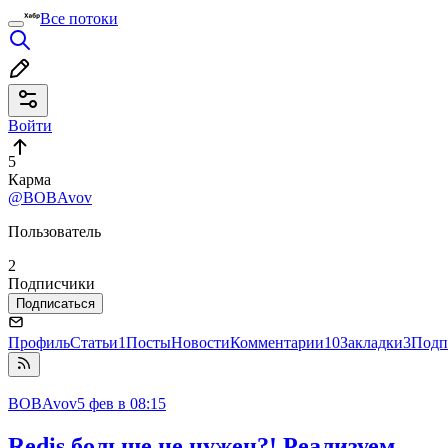
Все потоки
Войти
5
Карма
@BOBAvov
Пользователь
2
Подписчики
Подписаться
Профиль
Статьи
1
Посты
Новости
Комментарии
10
Закладки
3
Подп
BOBAvov
5 фев в 08:15
Redis больше не нужен?! Реализуем