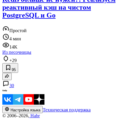
реактивный кэш на чистом
PostgreSQL и Go
Простой
4 мин
14K
Из песочницы
+29
95
30
Техническая поддержка
Настройка языка
© 2006–2026,
Habr