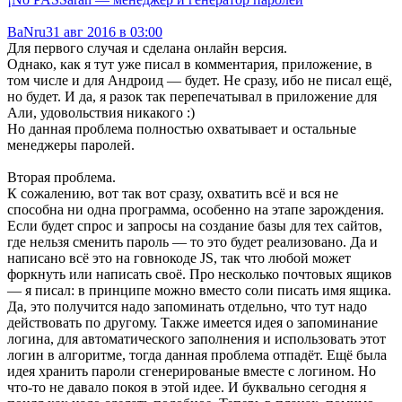
BaNru
31 авг 2016 в 03:00
Для первого случая и сделана онлайн версия.
Однако, как я тут уже писал в комментария, приложение, в
том числе и для Андроид — будет. Не сразу, ибо не писал ещё,
но будет. И да, я разок так перепечатывал в приложение для
Али, удовольствия никакого :)
Но данная проблема полностью охватывает и остальные
менеджеры паролей.
Вторая проблема.
К сожалению, вот так вот сразу, охватить всё и вся не
способна ни одна программа, особенно на этапе зарождения.
Если будет спрос и запросы на создание базы для тех сайтов,
где нельзя сменить пароль — то это будет реализовано. Да и
написано всё это на говнокоде JS, так что любой может
форкнуть или написать своё. Про несколько почтовых ящиков
— я писал: в принципе можно вместо соли писать имя ящика.
Да, это получится надо запоминать отдельно, что тут надо
действовать по другому. Также имеется идея о запоминание
логина, для автоматического заполнения и использовать этот
логин в алгоритме, тогда данная проблема отпадёт. Ещё была
идея хранить пароли сгенерированые вместе с логином. Но
что-то не давало покоя в этой идее. И буквально сегодня я