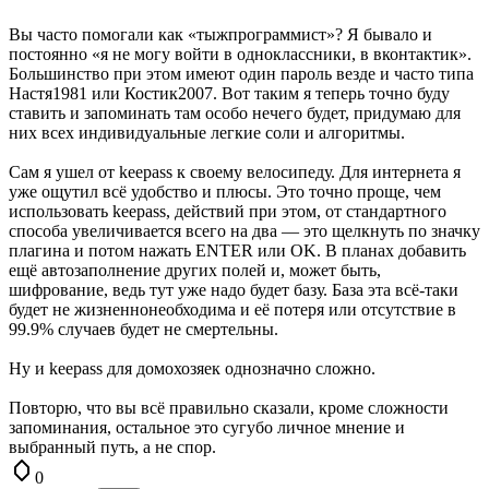
Вы часто помогали как «тыжпрограммист»? Я бывало и
постоянно «я не могу войти в одноклассники, в вконтактик».
Большинство при этом имеют один пароль везде и часто типа
Настя1981 или Костик2007. Вот таким я теперь точно буду
ставить и запоминать там особо нечего будет, придумаю для
них всех индивидуальные легкие соли и алгоритмы.
Сам я ушел от keepass к своему велосипеду. Для интернета я
уже ощутил всё удобство и плюсы. Это точно проще, чем
использовать keepass, действий при этом, от стандартного
способа увеличивается всего на два — это щелкнуть по значку
плагина и потом нажать ENTER или OK. В планах добавить
ещё автозаполнение других полей и, может быть,
шифрование, ведь тут уже надо будет базу. База эта всё-таки
будет не жизненнонеобходима и её потеря или отсутствие в
99.9% случаев будет не смертельны.
Ну и keepass для домохозяек однозначно сложно.
Повторю, что вы всё правильно сказали, кроме сложности
запоминания, остальное это сугубо личное мнение и
выбранный путь, а не спор.
0