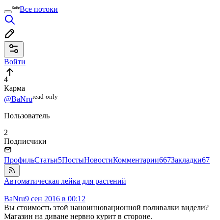
Все потоки
Войти
4
Карма
read⁠-⁠only
@BaNru
Пользователь
2
Подписчики
Профиль
Статьи
5
Посты
Новости
Комментарии
667
Закладки
67
Автоматическая лейка для растений
BaNru
9 сен 2016 в 00:12
Вы стоимость этой наноинновационной поливалки видели?
Магазин на диване нервно курит в стороне.