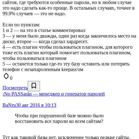
сайтов, где требуются особенные пароли, но в любом случае
это надо сделать как-то проще. В остальных случаях, точнее в
99.9% случаев — это не надо.
Если по пунктам:
1 и 2 — на это в статье комментировал
3 — у меня было дважды, один раз когда закончилось место на
диске, второе — когда сделал хардресет.
4 — есть плагин чтобы пользоваться плагином, для которого
тоже есть плагин который помогает пользоваться плагином,
чтобы пользоваться плагином
5 — останется только где-то эту базу оставить или потерять
телефон с незапароленным keepass'ом
0
Посмотреть
¡No PASSarán — менеджер и генератор паролей
BaNru
30 авг 2016 в 10:13
Чтобы при порушенной базе можно было
восстановить все пароли ко всем сайтам?
Тут как таковой базы нет, исключение только редкие сайты,