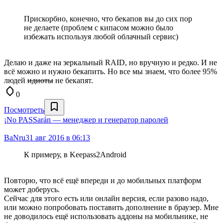
Прискорбно, конечно, что бекапов вы до сих пор
не делаете (проблем с кипасом можно было
избежать используя любой облачный сервис)
Делаю и даже на зеркальный RAID, но вручную и редко. И не
всё можно и нужно бекапить. Но все мы знаем, что более 95%
людей
идиоты
не бекапят.
0
Посмотреть
¡No PASSarán — менеджер и генератор паролей
BaNru
31 авг 2016 в 06:13
К примеру, в Keepass2Android
Повторю, что всё ещё впереди и до мобильных платформ
может доберусь.
Сейчас для этого есть или онлайн версия, если разово надо,
или можно попробовать поставить дополнение в браузер. Мне
не доводилось ещё использовать аддоны на мобильнике, не