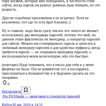
пару косяков, которые мне попадались, в частности стим
сайты, когда пароль на разных доменах надо вбивать, но это
редкость.
Другие подобные приложения я не встречал. Хотя не
исключено, что где-то есть брат близнец :)
Ну и главное, надо было сразу писать это: никто не мешает
использовать два менеджера паролей, потому что мой, на
данном этапе фактически не менеджер, а генератор паролей
для сайтов. Можно им сгенерировать пароль и записать в
любимый менеджер паролем и для удобства серфинга, когда
требуется пароль — не открывать менеджер паролей, а
воспользоваться моим велосипедом, ибо это быстрее.
(повторю) Надо понимать, что я писал для себя и у меня
фидбека не было. После комментов тут, я постараюсь
прислушаться к большинству и в будущем сделать на это
поправки.
0
Посмотреть
¡No PASSarán — менеджер и генератор паролей
BaNru
30 авг 2016 в 14:51