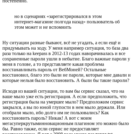
постепенно.
но в сценариях «зарегистрировался в этом
интернет-магазине полгода назад» пользователь об
этом может и не вспомнить
Ну ситуации разные бывают, всё не угадать, а если ещё и
придумывать на ходу. У меня например ситуация, то база два
раза только на keepass в 2012-13 годах наворачивалась и все
сохраненные пароли ушли в небытие. Благо важные пароли у
меня в голове, а то представляете какая проблема
восстанавливать пароль от ВебМоней? Остальные
восстановил, благо это были не пароли, которые мне давали и
которые нельзя было восстановить. А были бы такие пароли?
Исходя из вашей ситуации, то вам бы сервис сказал, что на
ваше мыло уже есть регистрация. А если предположить, что
регистрация была на умершее мыло? Предположим сервис
закрылся, а вы по юной глупости в нем мыло держали. Или
отобрали мыло, ибо долго им не пользовались? Как
восстановить пароль? Никак! А вот с моим
мегасуперкрутыминновационным плагином это можно было
бы. Равно также, если сервис не предоставляет