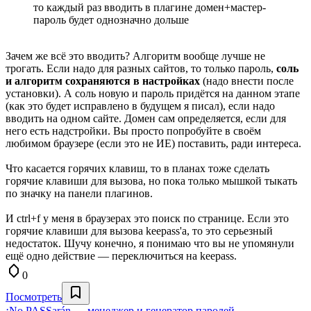
то каждый раз вводить в плагине домен+мастер-
пароль будет однозначно дольше
Зачем же всё это вводить? Алгоритм вообще лучше не
трогать. Если надо для разных сайтов, то только пароль,
соль
и алгоритм сохраняются в настройках
(надо внести после
установки). А соль новую и пароль придётся на данном этапе
(как это будет исправлено в будущем я писал), если надо
вводить на одном сайте. Домен сам определяется, если для
него есть надстройки. Вы просто попробуйте в своём
любимом браузере (если это не ИЕ) поставить, ради интереса.
Что касается горячих клавиш, то в планах тоже сделать
горячие клавиши для вызова, но пока только мышкой тыкать
по значку на панели плагинов.
И ctrl+f у меня в браузерах это поиск по странице. Если это
горячие клавиши для вызова keepass'а, то это серьезный
недостаток. Шучу конечно, я понимаю что вы не упомянули
ещё одно действие — переключиться на keepass.
0
Посмотреть
¡No PASSarán — менеджер и генератор паролей