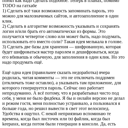
понял как надо сделать подобное. Теперь в планах, помимо
TODO на гатхабе
1) Сделать всё таки возможность запоминать пароль, это
можно для малозначимых сайтов, и автозаполнение в один
клик.
2) Сделать в алгоритме возможность указывать и сохранять
логин и/или брать его автоматически из формы. Это
получается четвертое слово или может быть, надо подумать,
использовать его вместо соли? Такая идея мелькала в голове.
3) Сделать две базы для хранения — шифрованную, которая
будет шифроваться мастер паролем и дешифроваться, когда
его вбиваешь и обычную, для заполнения в один клик. Но это
надо продумать ещё.
Ещё одна идея (правильнее сказать недоработка) вчера
родилась, читая комменты — это не отключать поддомен
(отключать тоже оставлю), а указывать там приложение, для
которого генерируется пароль. Сейчас оно работает
непродуманно. А всё потому, что я разрабатывал чисто под
себя, у меня не было фидбека. Я бы и онлайн версию не делал
и режим гостя, меня полностью устраивало, а пользовался я
больше года, но решил вывести в свет этот велосипед.
Удобства я ощутил. С некой неприязнью вспоминаю те
времена, когда был листочек или txt файлик, когда был
keepassx, когда потом были генерации в консоли. Да, есть