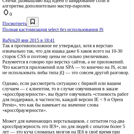
Сейчас размышляю над идеей о шифрование соли и
алгоритма дополнительно мастер-паролем.
0
Посмотреть
Полная кастомизация select без использования JS
BaNru
20 янв 2015 в 18:41
Так я противоположное не утверждал, хотя я верстаю
изначально так, что для ишака даже 6 хаков всего на 10-30
сторок CSS и поэтому цены не сильно увеличиваю.
Разумеется я говорю про верстку сайтов, а не приложений.
Что касается приложений или SPA — то конечно на JS, если
не использовать либы типа jQ — это совсем другой разговор.
Однако, если рассмотреть ситуацию с биржей или вашим
случаем — с клиентом, то в случае озвучивания в заказе
«кроссбраузерности», вы будете озвучивать «стоимость работ
для поддержки, в частности, каждой версии IE < 9 и Opera
Presto», что как бы намекает на значение слова
«кроссбраузерности».
Может для начинающих верстальщиков, с оптытом год-два
кроссбраузерность это IE9+, но для людей с опытом более 5
лет — это куча сломаных мозгов на IE6 в своё время при