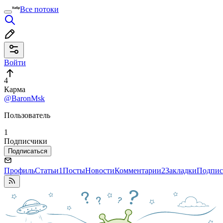
Все потоки
Войти
4
Карма
@BaronMsk
Пользователь
1
Подписчики
Подписаться
Профиль
Статьи
1
Посты
Новости
Комментарии
2
Закладки
Подпис