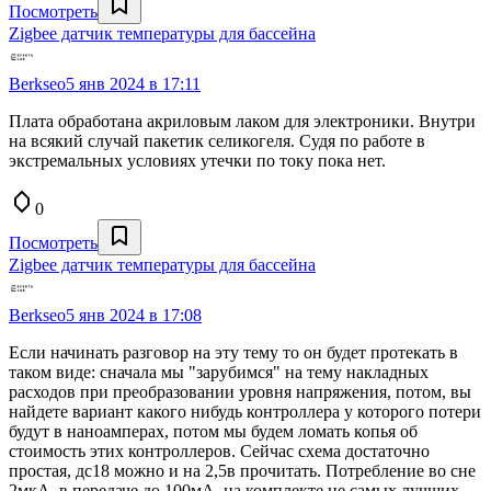
Посмотреть
Zigbee датчик температуры для бассейна
Berkseo
5 янв 2024 в 17:11
Плата обработана акриловым лаком для электроники. Внутри
на всякий случай пакетик селикогеля. Судя по работе в
экстремальных условиях утечки по току пока нет.
0
Посмотреть
Zigbee датчик температуры для бассейна
Berkseo
5 янв 2024 в 17:08
Если начинать разговор на эту тему то он будет протекать в
таком виде: сначала мы "зарубимся" на тему накладных
расходов при преобразовании уровня напряжения, потом, вы
найдете вариант какого нибудь контроллера у которого потери
будут в наноамперах, потом мы будем ломать копья об
стоимость этих контроллеров. Сейчас схема достаточно
простая, дс18 можно и на 2,5в прочитать. Потребление во сне
2мкА, в передаче до 100мА, на комплекте не самых лучших