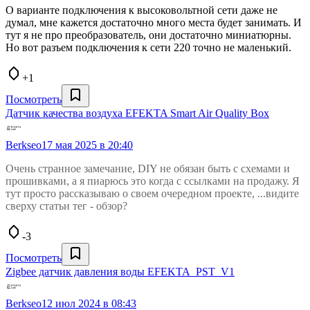
О варианте подключения к высоковольтной сети даже не
думал, мне кажется достаточно много места будет занимать. И
тут я не про преобразователь, они достаточно миниатюрны.
Но вот разъем подключения к сети 220 точно не маленький.
+1
Посмотреть
Датчик качества воздуха EFEKTA Smart Air Quality Box
Berkseo
17 мая 2025 в 20:40
Очень странное замечание, DIY не обязан быть с схемами и
прошивками, а я пиарюсь это когда с ссылками на продажу. Я
тут просто рассказываю о своем очередном проекте, ...видите
сверху статьи тег - обзор?
-3
Посмотреть
Zigbee датчик давления воды EFEKTA_PST_V1
Berkseo
12 июл 2024 в 08:43