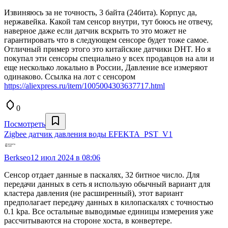
Извиняюсь за не точность, 3 байта (24бита). Корпус да,
нержавейка. Какой там сенсор внутри, тут боюсь не отвечу,
наверное даже если датчик вскрыть то это может не
гарантировать что в следующем сенсоре будет тоже самое.
Отличный пример этого это китайские датчики DHT. Но я
покупал эти сенсоры специально у всех продавцов на али и
еще несколько локально в России, Давление все измеряют
одинаково. Ссылка на лот с сенсором
https://aliexpress.ru/item/1005004303637717.html
0
Посмотреть
Zigbee датчик давления воды EFEKTA_PST_V1
Berkseo
12 июл 2024 в 08:06
Сенсор отдает данные в паскалях, 32 битное число. Для
передачи данных в сеть я использую обычный вариант для
кластера давления (не расширенный), этот вариант
предполагает передачу данных в килопаскалях с точностью
0.1 kpa. Все остальные выводимые единицы измерения уже
рассчитываются на стороне хоста, в конвертере.