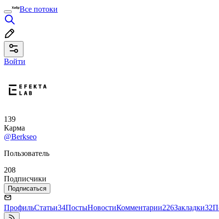
Все потоки
Войти
139
Карма
@Berkseo
Пользователь
208
Подписчики
Подписаться
Профиль
Статьи
34
Посты
Новости
Комментарии
226
Закладки
32
П