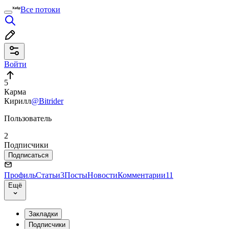
Все потоки
Войти
5
Карма
Кирилл
@Bitrider
Пользователь
2
Подписчики
Подписаться
Профиль
Статьи
3
Посты
Новости
Комментарии
11
Ещё
Закладки
Подписчики