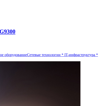
 G9300
ое оборудование
Сетевые технологии
*
IT-инфраструктура
*