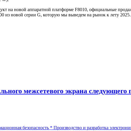
родукт на новой аппаратной платформе F8010, официальные прода
0 из новой серии G, которую мы выведем на рынок к лету 2025.
льного межсетевого экрана следующего 
ационная безопасность
*
Производство и разработка электрони