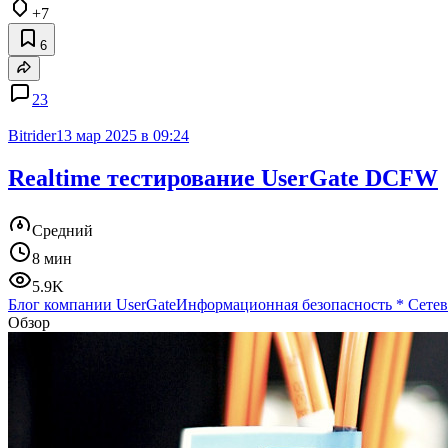
+7
6
23
Bitrider
13 мар 2025 в 09:24
Realtime тестирование UserGate DCFW
Средний
8 мин
5.9K
Блог компании UserGate
Информационная безопасность
*
Сетев
Обзор