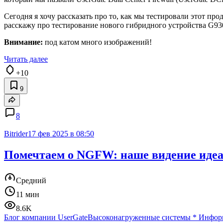
Сегодня я хочу рассказать про то, как мы тестировали этот п
расскажу про тестирование нового гибридного устройства G930
Внимание:
под катом много изображений!
Читать далее
+10
9
8
Bitrider
17 фев 2025 в 08:50
Помечтаем о NGFW: наше видение идеа
Средний
11 мин
8.6K
Блог компании UserGate
Высоконагруженные системы
*
Информ