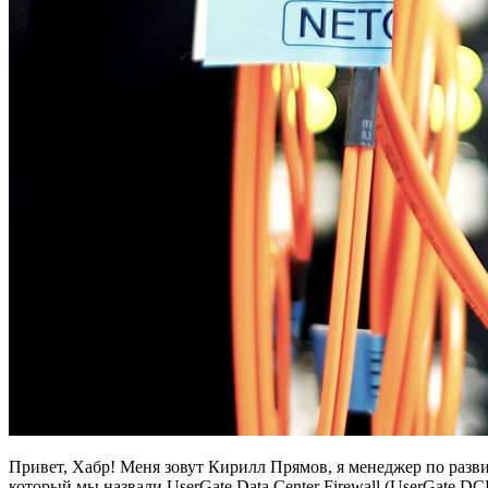
Привет, Хабр! Меня зовут Кирилл Прямов, я менеджер по раз
который мы назвали UserGate Data Center Firewall (UserGate D