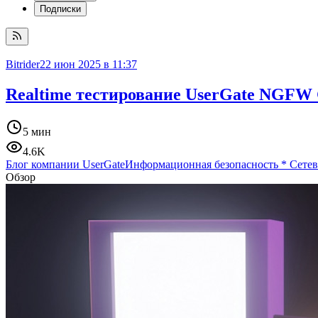
Подписки
Bitrider
22 июн 2025 в 11:37
Realtime тестирование UserGate NGFW
5 мин
4.6K
Блог компании UserGate
Информационная безопасность
*
Сетев
Обзор