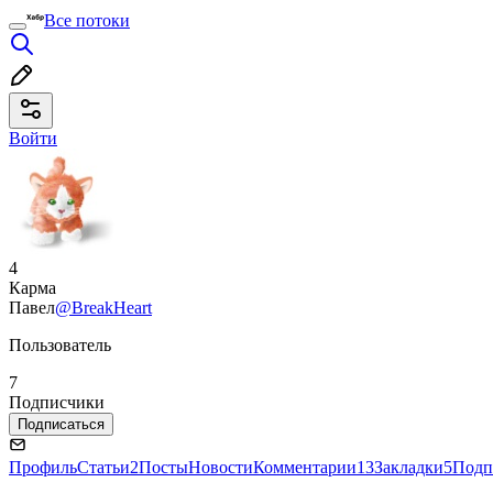
Все потоки
Войти
4
Карма
Павел
@BreakHeart
Пользователь
7
Подписчики
Подписаться
Профиль
Статьи
2
Посты
Новости
Комментарии
13
Закладки
5
Подп