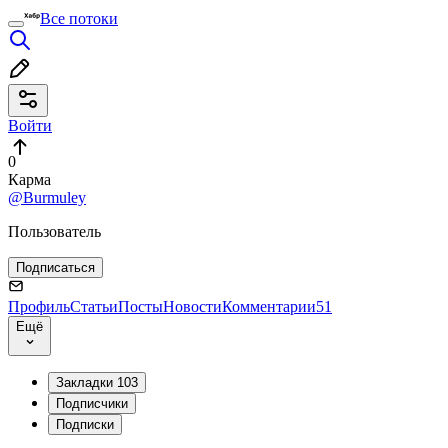
Все потоки
Войти
0
Карма
@Burmuley
Пользователь
Подписаться
Профиль
Статьи
Посты
Новости
Комментарии
51
Ещё
Закладки
103
Подписчики
Подписки