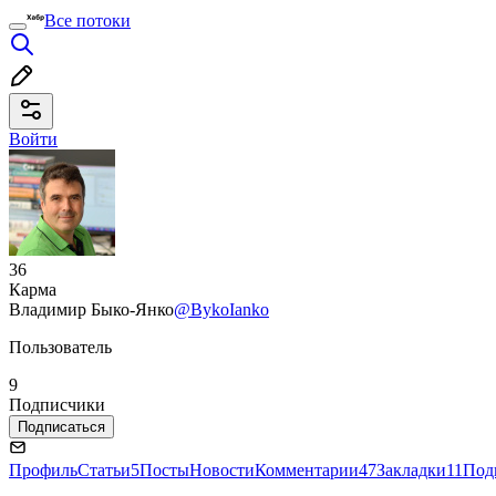
Все потоки
Войти
36
Карма
Владимир Быко-Янко
@BykoIanko
Пользователь
9
Подписчики
Подписаться
Профиль
Статьи
5
Посты
Новости
Комментарии
47
Закладки
11
Под