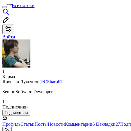
Все потоки
Войти
1
Карма
Ярослав Лукьянов
@CSharpRU
Senior Software Developer
1
Подписчики
Подписаться
Профиль
Статьи
Посты
Новости
Комментарии
64
Закладки
27
Подп