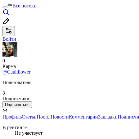
Все потоки
Войти
0
Карма
@Cauliflower
Пользователь
3
Подписчики
Подписаться
Профиль
Статьи
Посты
Новости
Комментарии
Закладки
Подписч
В рейтинге
Не участвует