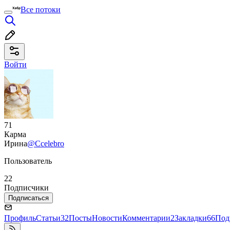
Все потоки
Войти
71
Карма
Ирина
@Ccelebro
Пользователь
22
Подписчики
Подписаться
Профиль
Статьи
32
Посты
Новости
Комментарии
2
Закладки
66
Под