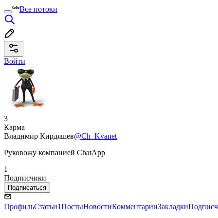
Все потоки
Войти
3
Карма
Владимир Кирдяшев
@Ch_Kvanet
Руковожу компанией ChatApp
1
Подписчики
Подписаться
Профиль
Статьи
1
Посты
Новости
Комментарии
Закладки
Подписч