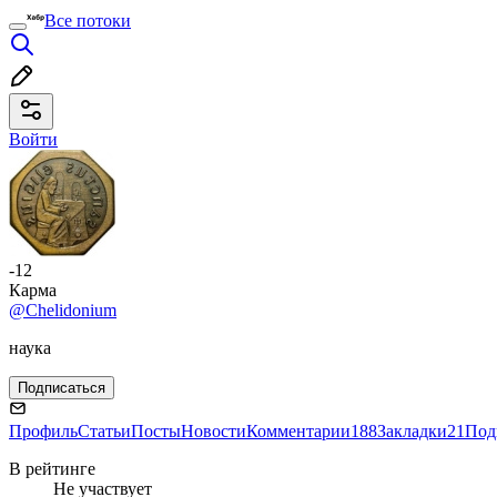
Все потоки
Войти
-12
Карма
@Chelidonium
наука
Подписаться
Профиль
Статьи
Посты
Новости
Комментарии
188
Закладки
21
Под
В рейтинге
Не участвует