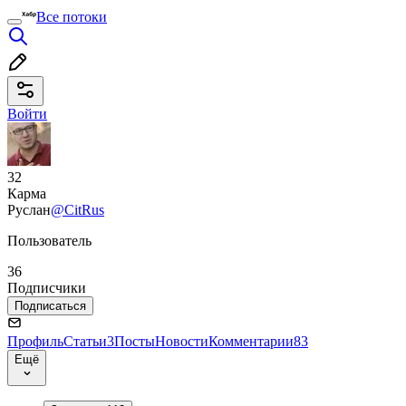
Все потоки
Войти
32
Карма
Руслан
@CitRus
Пользователь
36
Подписчики
Подписаться
Профиль
Статьи
3
Посты
Новости
Комментарии
83
Ещё