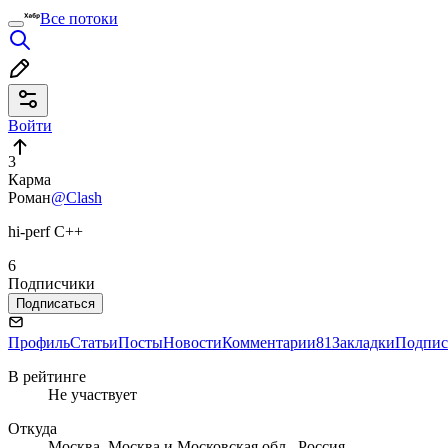
Все потоки
Войти
3
Карма
Роман
@Clash
hi-perf C++
6
Подписчики
Подписаться
Профиль
Статьи
Посты
Новости
Комментарии
81
Закладки
Подпис
В рейтинге
Не участвует
Откуда
Москва, Москва и Московская обл., Россия