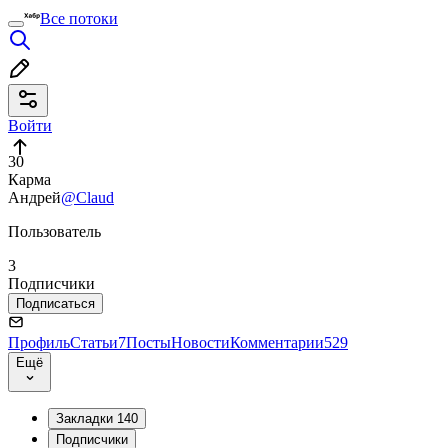
Все потоки
Войти
30
Карма
Андрей
@Claud
Пользователь
3
Подписчики
Подписаться
Профиль
Статьи
7
Посты
Новости
Комментарии
529
Ещё
Закладки
140
Подписчики