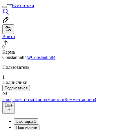
Все потоки
Войти
0
Карма
Constantin84
@Constantin84
Пользователь
1
Подписчики
Подписаться
Профиль
Статьи
Посты
Новости
Комментарии
54
Ещё
Закладки
1
Подписчики