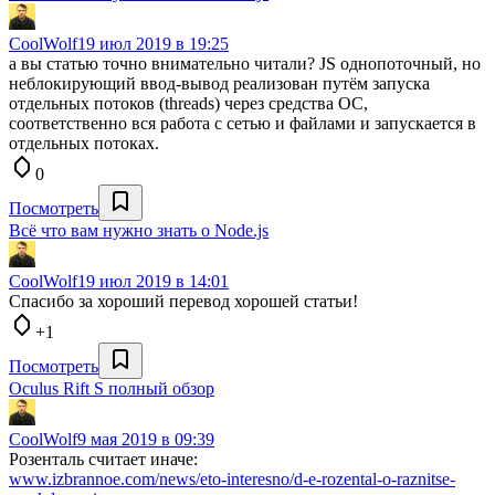
CoolWolf
19 июл 2019 в 19:25
а вы статью точно внимательно читали? JS однопоточный, но
неблокирующий ввод-вывод реализован путём запуска
отдельных потоков (threads) через средства ОС,
соответственно вся работа с сетью и файлами и запускается в
отдельных потоках.
0
Посмотреть
Всё что вам нужно знать о Node.js
CoolWolf
19 июл 2019 в 14:01
Спасибо за хороший перевод хорошей статьи!
+1
Посмотреть
Oculus Rift S полный обзор
CoolWolf
9 мая 2019 в 09:39
Розенталь считает иначе:
www.izbrannoe.com/news/eto-interesno/d-e-rozental-o-raznitse-