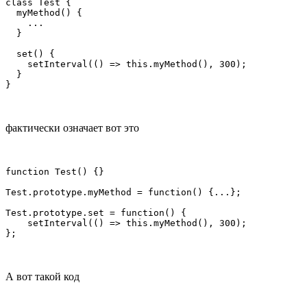
class Test {

  myMethod() {

    ...

  }

  set() {

    setInterval(() => this.myMethod(), 300);

  }

фактически означает вот это
function Test() {}

Test.prototype.myMethod = function() {...};

Test.prototype.set = function() { 

    setInterval(() => this.myMethod(), 300); 

А вот такой код