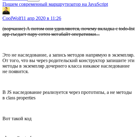
Пишем современный маршрутизатор на JavaScript
CoolWolf
11 апр 2020 в 11:26
(ворчание) А потом они удивляются, почему вкладка с todo-list
app съедает пару сотен мегабайт оперативки...
Это не наследование, а запись методов напрямую в экземпляр.
От того, что вы через родительский конструктор запишите эти
методы в экземпляр дочернего класса никакое наследование
не появится.
В JS наследование реализуется через прототипы, а не методы
в class properties
Вот такой код