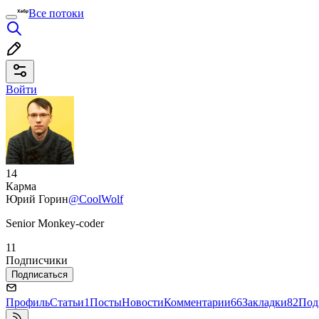
Все потоки
Войти
14
Карма
Юрий Горин
@CoolWolf
Senior Monkey-coder
11
Подписчики
Подписаться
Профиль
Статьи
1
Посты
Новости
Комментарии
66
Закладки
82
Под