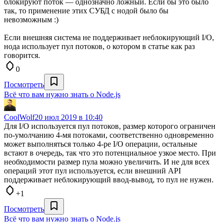
блокируют поток — однозначно ложный. Если бы это было
так, то применение этих СУБД с нодой было бы
невозможным :)
Если внешняя система не поддерживает неблокирующий I/O,
нода использует пул потоков, о котором в статье как раз
говорится.
0
Посмотреть
Всё что вам нужно знать о Node.js
CoolWolf
20 июл 2019 в 10:40
Для I/O используется пул потоков, размер которого ограничен
по-умолчанию 4-мя потоками, соответственно одновременно
может выполняться только 4-ре I/O операции, остальные
встают в очередь, так что это потенциальное узкое место. При
необходимости размер пула можно увеличить. И не для всех
операций этот пул используется, если внешний API
поддерживает неблокирующий ввод-вывод, то пул не нужен.
+1
Посмотреть
Всё что вам нужно знать о Node.js