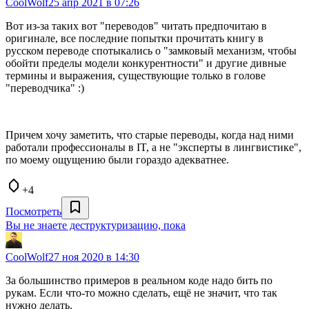
CoolWolf
25 апр 2021 в 07:26
Вот из-за таких вот "переводов" читать предпочитаю в
оригинале, все последние попытки прочитать книгу в
русском переводе спотыкались о "замковый механизм, чтобы
обойти пределы модели конкурентности" и другие дивные
термины и выражения, существующие только в голове
"переводчика" :)
Причем хочу заметить, что старые переводы, когда над ними
работали профессионалы в IT, а не "эксперты в лингвистике",
по моему ощущению были гораздо адекватнее.
+4
Посмотреть
Вы не знаете деструктуризацию, пока
CoolWolf
27 ноя 2020 в 14:30
За большинство примеров в реальном коде надо бить по
рукам. Если что-то можно сделать, ещё не значит, что так
нужно делать.