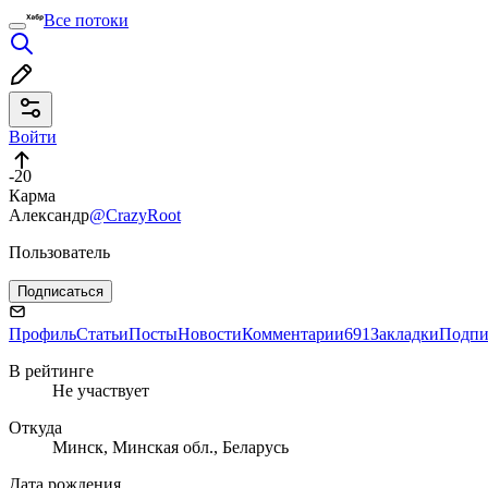
Все потоки
Войти
-20
Карма
Александр
@CrazyRoot
Пользователь
Подписаться
Профиль
Статьи
Посты
Новости
Комментарии
691
Закладки
Подпи
В рейтинге
Не участвует
Откуда
Минск, Минская обл., Беларусь
Дата рождения