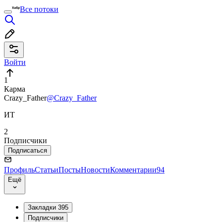
Все потоки
Войти
1
Карма
Crazy_Father
@Crazy_Father
ИТ
2
Подписчики
Подписаться
Профиль
Статьи
Посты
Новости
Комментарии
94
Ещё
Закладки
395
Подписчики