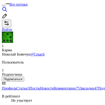
Все потоки
Войти
1
Карма
Николай Боянчук
@Cruach
Пользователь
1
Подписчики
Подписаться
Профиль
Статьи
3
Посты
Новости
Комментарии
75
Закладки
47
Под
В рейтинге
Не участвует