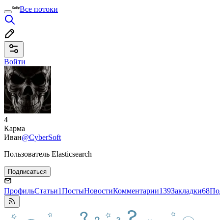
Все потоки
Войти
4
Карма
Иван
@CyberSoft
Пользователь Elasticsearch
Подписаться
Профиль
Статьи
1
Посты
Новости
Комментарии
139
Закладки
68
По