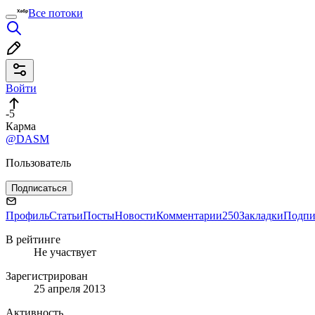
Все потоки
Войти
-5
Карма
@DASM
Пользователь
Подписаться
Профиль
Статьи
Посты
Новости
Комментарии
250
Закладки
Подпи
В рейтинге
Не участвует
Зарегистрирован
25 апреля 2013
Активность