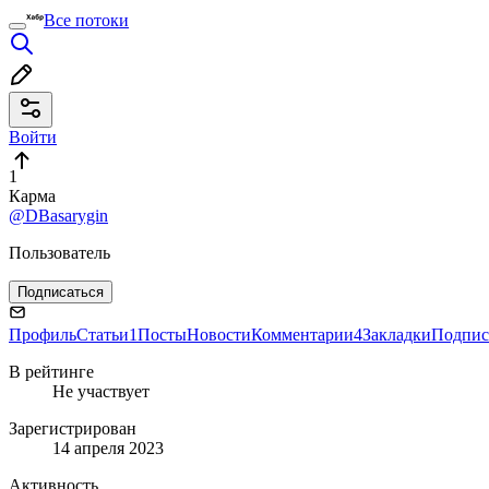
Все потоки
Войти
1
Карма
@DBasarygin
Пользователь
Подписаться
Профиль
Статьи
1
Посты
Новости
Комментарии
4
Закладки
Подпис
В рейтинге
Не участвует
Зарегистрирован
14 апреля 2023
Активность