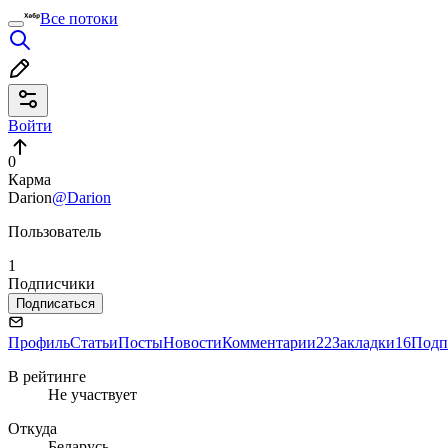
Все потоки
Войти
0
Карма
Darion
@Darion
Пользователь
1
Подписчики
Подписаться
Профиль
Статьи
Посты
Новости
Комментарии
22
Закладки
16
Подп
В рейтинге
Не участвует
Откуда
Беларусь