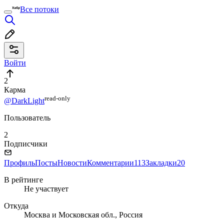
Все потоки
Войти
2
Карма
read⁠-⁠only
@DarkLight
Пользователь
2
Подписчики
Профиль
Посты
Новости
Комментарии
113
Закладки
20
В рейтинге
Не участвует
Откуда
Москва и Московская обл., Россия