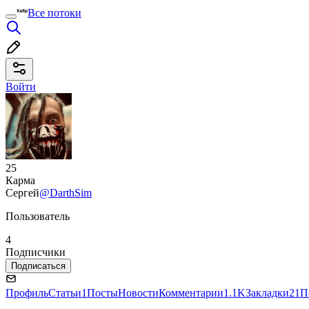
Все потоки
Войти
25
Карма
Сергей
@DarthSim
Пользователь
4
Подписчики
Подписаться
Профиль
Статьи
1
Посты
Новости
Комментарии
1.1K
Закладки
21
П