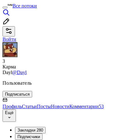
Все потоки
Войти
3
Карма
Dayl
@Dayl
Пользователь
Подписаться
Профиль
Статьи
Посты
Новости
Комментарии
53
Ещё
Закладки
280
Подписчики