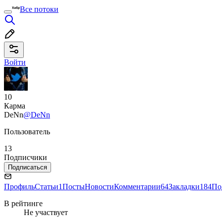
Все потоки
Войти
10
Карма
DeNn
@DeNn
Пользователь
13
Подписчики
Подписаться
Профиль
Статьи
1
Посты
Новости
Комментарии
64
Закладки
184
По
В рейтинге
Не участвует