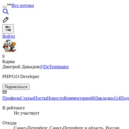
Все потоки
Войти
0
Карма
Дмитрий Давыдов
@DeTerminator
PHP/GO Developer
Подписаться
Профиль
Статьи
Посты
Новости
Комментарии
66
Закладки
114
Под
В рейтинге
Не участвует
Откуда
Санкт-Петербург, Санкт-Петербург и область, Россия