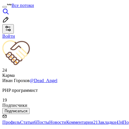
Все потоки
Войти
24
Карма
Иван Горохов
@Dead_Angel
PHP программист
19
Подписчики
Подписаться
Профиль
Статьи
6
Посты
Новости
Комментарии
21
Закладки
434
По