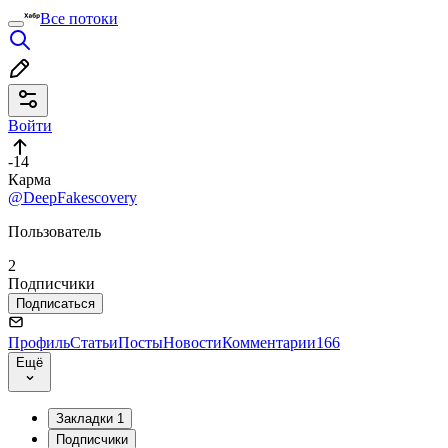
Все потоки
Войти
-14
Карма
@DeepFakescovery
Пользователь
2
Подписчики
Подписаться
Профиль
Статьи
Посты
Новости
Комментарии
166
Ещё
Закладки
1
Подписчики