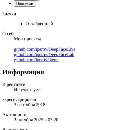
Подписки
Значки
Отхабренный
О себе
Мои проекты.
github.com/iperov/DeepFaceLive
github.com/iperov/DeepFaceLab
github.com/iperov/litenn
Информация
В рейтинге
Не участвует
Зарегистрирован
3 сентября 2018
Активность
2 октября 2025 в 05:20
Ваш аккаунт